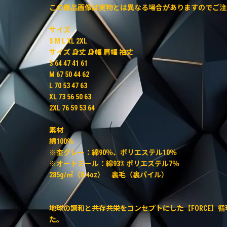
この商品画像は実物とは異なる場合がありますのでご注
サイズ
S M L XL 2XL
サイズ 身丈 身幅 肩幅 袖丈
S 64 47 41 61
M 67 50 44 62
L 70 53 47 63
XL 73 56 50 63
2XL 76 59 53 64
素材
綿100％
※杢グレー：綿90％、ポリエステル10％
※オートミール：綿93% ポリエステル7％
285g/㎡（8.4oz） 裏毛（裏パイル）
地球の調和と共存共栄をコンセプトにした【FORCE】
た。