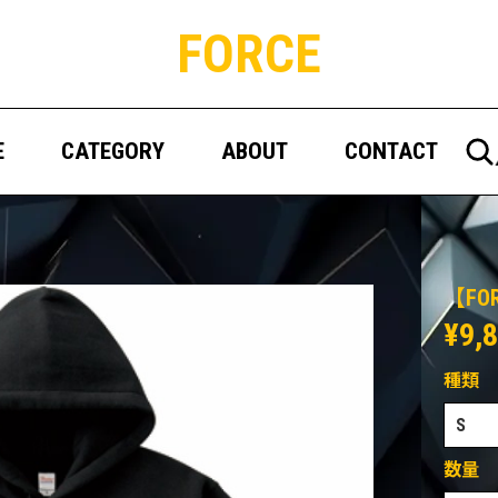
FORCE
E
CATEGORY
ABOUT
CONTACT
【F
¥9,
種類
数量