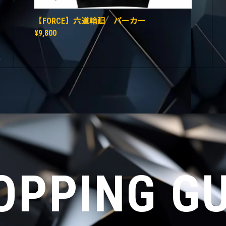
【FORCE】六道輪廻 パーカー
¥9,800
OPPING GU