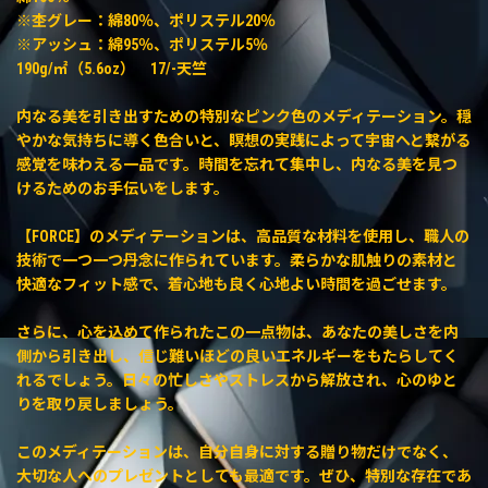
※杢グレー：綿80％、ポリステル20％
※アッシュ：綿95％、ポリステル5％
190g/㎡（5.6oz） 17/-天竺
内なる美を引き出すための特別なピンク色のメディテーション。穏
やかな気持ちに導く色合いと、瞑想の実践によって宇宙へと繋がる
感覚を味わえる一品です。時間を忘れて集中し、内なる美を見つ
けるためのお手伝いをします。
【FORCE】のメディテーションは、高品質な材料を使用し、職人の
技術で一つ一つ丹念に作られています。柔らかな肌触りの素材と
快適なフィット感で、着心地も良く心地よい時間を過ごせます。
さらに、心を込めて作られたこの一点物は、あなたの美しさを内
側から引き出し、信じ難いほどの良いエネルギーをもたらしてく
れるでしょう。日々の忙しさやストレスから解放され、心のゆと
りを取り戻しましょう。
このメディテーションは、自分自身に対する贈り物だけでなく、
大切な人へのプレゼントとしても最適です。ぜひ、特別な存在であ