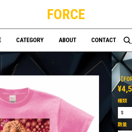
FORCE
E
CATEGORY
ABOUT
CONTACT
【F
¥4,
種類
数量