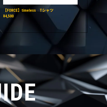
【FORCE】timeless Tシャツ
¥4,500
IDE