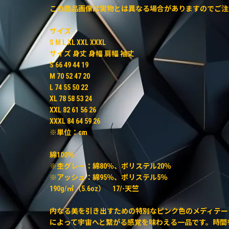
この商品画像は実物とは異なる場合がありますのでご注
サイズ
S M L XL XXL XXXL
サイズ 身丈 身幅 肩幅 袖丈
S 66 49 44 19
M 70 52 47 20
L 74 55 50 22
XL 78 58 53 24
XXL 82 61 56 26
XXXL 84 64 59 26
※単位：cm
綿100％
※杢グレー：綿80％、ポリステル20％
※アッシュ：綿95％、ポリステル5％
190g/㎡（5.6oz） 17/-天竺
内なる美を引き出すための特別なピンク色のメディテー
によって宇宙へと繋がる感覚を味わえる一品です。時間