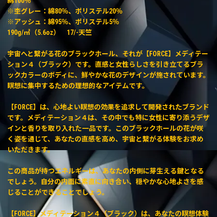
綿100％
※杢グレー：綿80％、ポリステル20％
※アッシュ：綿95％、ポリステル5％
190g/㎡（5.6oz） 17/-天竺
宇宙へと繋がる花のブラックホール、それが【FORCE】メディテー
ション４（ブラック）です。直感と女性らしさを引き立てるブラ
ックカラーのボディに、鮮やかな花のデザインが施されています。
瞑想に集中するための理想的なアイテムです。
【FORCE】は、心地よい瞑想の効果を追求して開発されたブランド
です。メディテーション４は、その中でも特に女性に寄り添うデザ
インと香りを取り入れた一品です。このブラックホールの花が咲
く姿を通じて、あなたの直感を高め、宇宙と繋がる体験をお求め
いただきます。
この商品が持つエネルギーは、あなたの内側に芽生える鍵となる
でしょう。自分の内面に素直に向き合い、穏やかな心地よさを感
じることができることでしょう。
【FORCE】メディテーション４（ブラック）は、あなたの瞑想体験