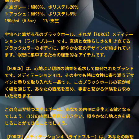
綿100％
※杢グレー：綿80％、ポリステル20％
※アッシュ：綿95％、ポリステル5％
190g/㎡（5.6oz） 17/-天竺
宇宙へと繋がる花のブラックホール、それが【FORCE】メディテー
ション４（ライトブルー）です。直感と女性らしさを引き立てる
ブラックカラーのボディに、鮮やかな花のデザインが施されてい
ます。瞑想に集中するための理想的なアイテムです。
【FORCE】は、心地よい瞑想の効果を追求して開発されたブランド
です。メディテーション４は、その中でも特に女性に寄り添うデザ
インと香りを取り入れた一品です。このブラックホールの花が咲
く姿を通じて、あなたの直感を高め、宇宙と繋がる体験をお求め
いただきます。
この商品が持つエネルギーは、あなたの内側に芽生える鍵となる
でしょう。自分の内面に素直に向き合い、穏やかな心地よさを感
じることができることでしょう。
【FORCE】メディテーション４（ライトブルー）は、あなたの瞑想