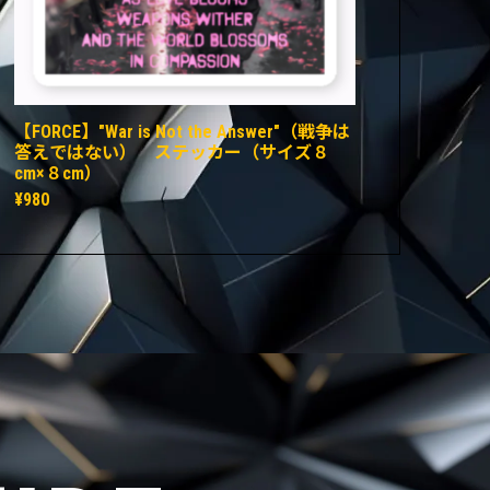
【FORCE】"War is Not the Answer"（戦争は
答えではない） ステッカー（サイズ８
cm×８cm）
¥980