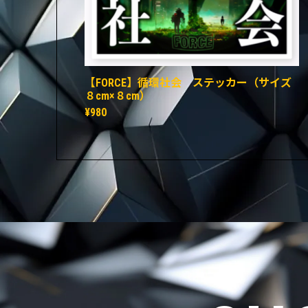
【FORCE】循環社会 ステッカー（サイズ
８cm×８cm）
¥980