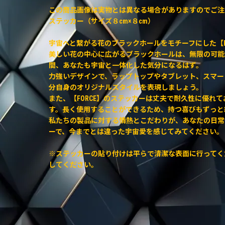
この商品画像は実物とは異なる場合がありますのでご注
ステッカー（サイズ８cm×８cm）
宇宙へと繋がる花のブラックホールをモチーフにした【F
美しい花の中心に広がるブラックホールは、無限の可能
間、あなたも宇宙と一体化した気分になるはず。
力強いデザインで、ラップトップやタブレット、スマー
分自身のオリジナルスタイルを表現しましょう。
また、【FORCE】のステッカーは丈夫で耐久性に優れ
す。長く使用することができるため、持つ喜びもずっと
私たちの製品に対する情熱とこだわりが、あなたの日常に
ーで、今までとは違った宇宙愛を感じてみてください。
※ステッカーの貼り付けは平らで清潔な表面に行ってく
してください。