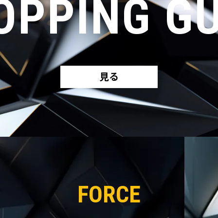
OPPING GU
見る
FORCE