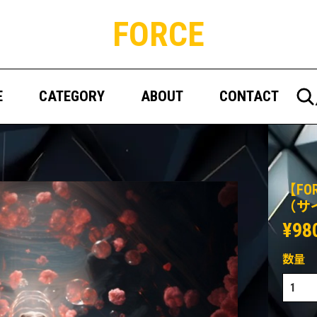
FORCE
E
CATEGORY
ABOUT
CONTACT
【F
（サ
¥98
数量