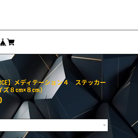
ORCE】メディテーション４ ステッカー
イズ８cm×８cm）
0