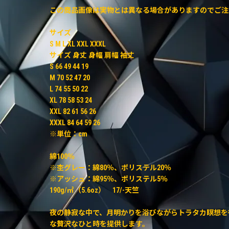
この商品画像は実物とは異なる場合がありますのでご注
サイズ
S M L XL XXL XXXL
サイズ 身丈 身幅 肩幅 袖丈
S 66 49 44 19
M 70 52 47 20
L 74 55 50 22
XL 78 58 53 24
XXL 82 61 56 26
XXXL 84 64 59 26
※単位：cm
綿100％
※杢グレー：綿80％、ポリステル20％
※アッシュ：綿95％、ポリステル5％
190g/㎡（5.6oz） 17/-天竺
夜の静寂な中で、月明かりを浴びながらトラタカ瞑想を行
な贅沢なひと時を提供します。