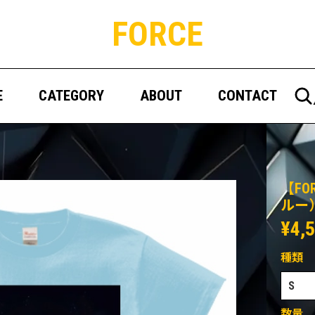
FORCE
E
CATEGORY
ABOUT
CONTACT
【F
ルー
¥4,
種類
数量