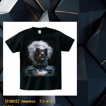
【FORCE】timeless Tシャツ