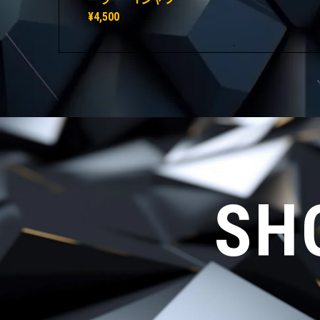
¥4,500
SH