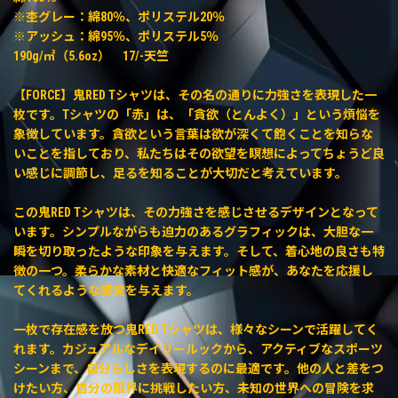
※杢グレー：綿80％、ポリステル20％
※アッシュ：綿95％、ポリステル5％
190g/㎡（5.6oz） 17/-天竺
【FORCE】鬼RED Tシャツは、その名の通りに力強さを表現した一
枚です。Tシャツの「赤」は、「貪欲（とんよく）」という煩悩を
象徴しています。貪欲という言葉は欲が深くて飽くことを知らな
いことを指しており、私たちはその欲望を瞑想によってちょうど良
い感じに調節し、足るを知ることが大切だと考えています。
この鬼RED Tシャツは、その力強さを感じさせるデザインとなって
います。シンプルながらも迫力のあるグラフィックは、大胆な一
瞬を切り取ったような印象を与えます。そして、着心地の良さも特
徴の一つ。柔らかな素材と快適なフィット感が、あなたを応援し
てくれるような感覚を与えます。
一枚で存在感を放つ鬼RED Tシャツは、様々なシーンで活躍してく
れます。カジュアルなデイリールックから、アクティブなスポーツ
シーンまで、自分らしさを表現するのに最適です。他の人と差をつ
けたい方、自分の限界に挑戦したい方、未知の世界への冒険を求