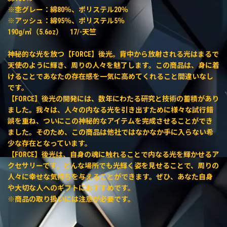
※杢グレー：綿80％、ポリステル20％
※アッシュ：綿95％、ポリステル5％
190g/㎡（5.6oz） 17/-天竺
神秘的な光を放つ【FORCE】後光。背中から放射される光はまるで
天使のように輝き、周りの人々を魅了します。この商品は、身に着
けることであなたの存在感を一気に高めてくれること間違いなし
です。
【FORCE】後光の開発には、数年にわたる研究と技術の蓄積があり
ました。我々は、人々の内なる光を引き出すために様々な試行錯
誤を重ね、ついにこの神秘的なアイテムを完成させることができ
ました。そのため、この商品は他社ではなかなか手に入らない希
少な存在となっています。
【FORCE】後光は、自身の魂に触れることで内なる光を輝かせるア
クセサリーです。どんな場所でも光輝く姿を見せることで、周りの
人々に幸せな気持ちを与えることができます。ぜひ、あなた自身
や大切な人へのギフトにおすすめです。
※商品の取り扱いには注意が必要です。